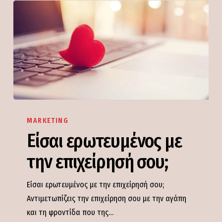
Είσαι
ερωτευμένος
MARKETING
με
Είσαι ερωτευμένος με
την
την επιχείρησή σου;
επιχείρησή
σου;
Είσαι ερωτευμένος με την επιχείρησή σου;
Αντιμετωπίζεις την επιχείρηση σου με την αγάπη
και τη φροντίδα που της…