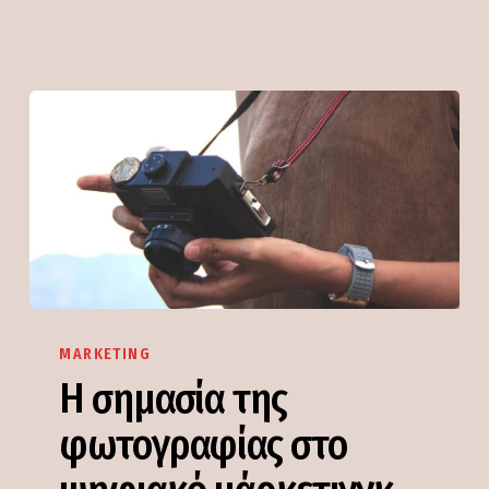
Η
σημασία
MARKETING
της
Η σημασία της
φωτογραφίας
φωτογραφίας στο
στο
ψηφιακό