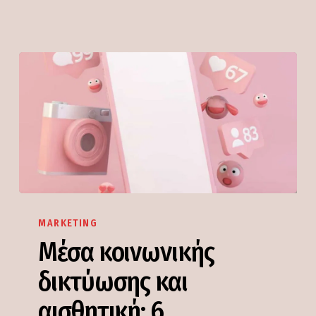
Μέσα
κοινωνικής
MARKETING
δικτύωσης
Μέσα κοινωνικής
και
δικτύωσης και
αισθητική:
6
αισθητική: 6