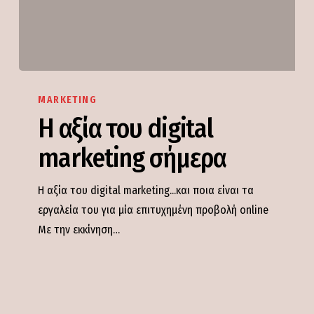
Η
αξία
MARKETING
του
Η αξία του digital
digital
marketing σήμερα
marketing
σήμερα
Η αξία του digital marketing...και ποια είναι τα
εργαλεία του για μία επιτυχημένη προβολή online
Με την εκκίνηση…