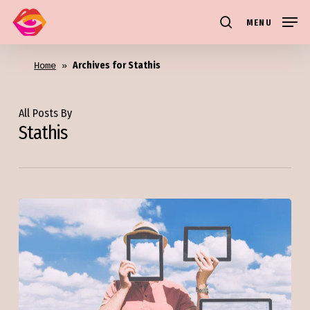
Skip
MENU
to
search
main
Archives for Stathis
content
Home
 » 
All Posts By
Stathis