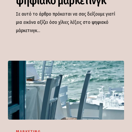
ψηφιακό μάρκετινγκ
μάρκετινγκ
Σε αυτό το άρθρο πρόκειται να σας δείξουμε γιατί
μια εικόνα αξίζει όσο χίλιες λέξεις στο ψηφιακό
μάρκετινγκ…
8
αποτελεσματικές
MARKETING