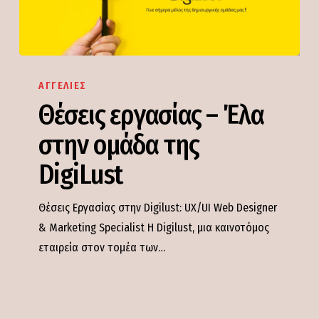
Θέσεις
εργασίας
ΑΓΓΕΛΊΕΣ
–
Θέσεις εργασίας – Έλα
Έλα
στην ομάδα της
στην
ομάδα
DigiLust
της
DigiLust
Θέσεις Εργασίας στην Digilust: UX/UI Web Designer
& Marketing Specialist Η Digilust, μια καινοτόμος
εταιρεία στον τομέα των…