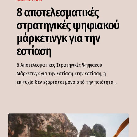
στρατηγικές
8 αποτελεσματικές
ψηφιακού
στρατηγικές ψηφιακού
μάρκετινγκ
για
μάρκετινγκ για την
την
εστίαση
εστίαση
8 Αποτελεσματικές Στρατηγικές Ψηφιακού
Μάρκετινγκ για την Εστίαση Στην εστίαση, η
επιτυχία δεν εξαρτάται μόνο από την ποιότητα…