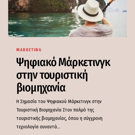
Ψηφιακό
Μάρκετινγκ
MARKETING
στην
Ψηφιακό Μάρκετινγκ
τουριστική
στην τουριστική
βιομηχανία
βιομηχανία
Η Σημασία του Ψηφιακού Μάρκετινγκ στην
Τουριστική Βιομηχανία Στον παλμό της
τουριστικής βιομηχανίας, όπου η σύγχρονη
τεχνολογία συναντά…