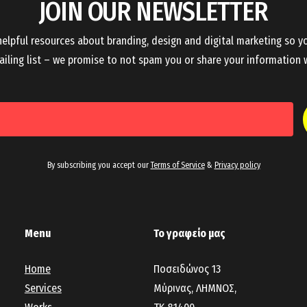
JOIN OUR NEWSLETTER
elpful resources about branding, design and digital marketing so y
iling list – we promise to not spam you or share your information w
By subscribing you accept our
Terms of Service
&
Privacy policy
Menu
Το γραφείο μας
Home
Ποσειδώνος 13
Services
Μύρινας, ΛΗΜΝΟΣ,