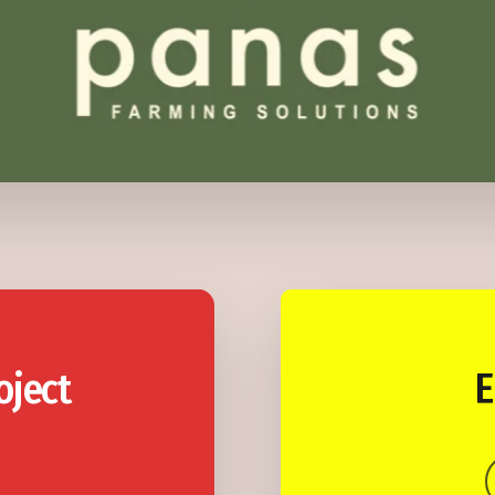
oject
Ε