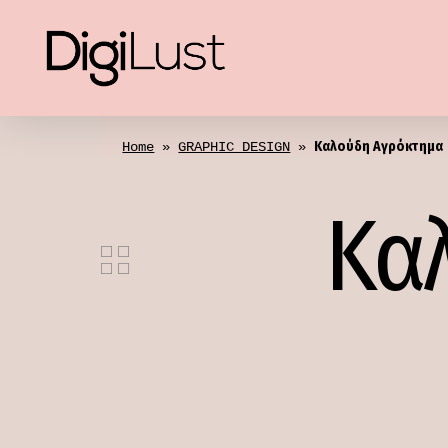
Skip
to
main
content
Καλούδη Αγρόκτημα
Home
 » 
GRAPHIC DESIGN
 » 
Hit enter to search or ESC to close
Κα