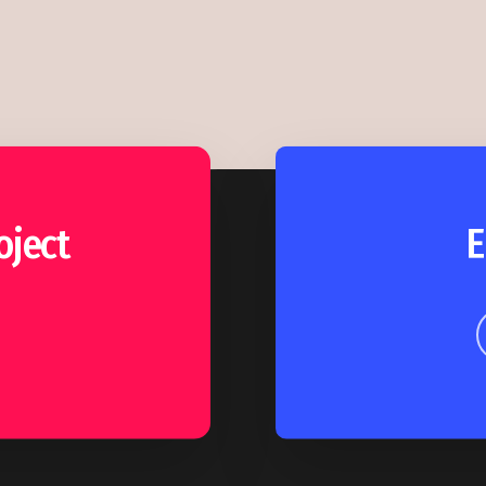
oject
Ε