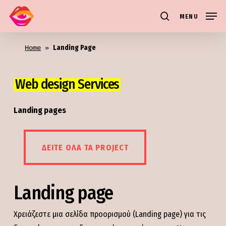
Skip
MENU
to
search
main
Landing Page
content
Home
 » 
Web design Services
Landing pages
ΔΕΊΤΕ ΌΛΑ ΤΑ PROJECT
ΔΕΊΤΕ ΌΛΑ ΤΑ PROJECT
Landing page
Χρειάζεστε μια σελίδα προορισμού (Landing page) για τις