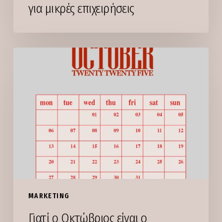
για μικρές επιχειρήσεις
Γιατί
ο
Οκτώβριος
είναι
ο
καλύτερος
μήνας
να
ξεκινήσεις
την
digital
MARKETING
προβολή
Γιατί ο Οκτώβριος είναι ο
για