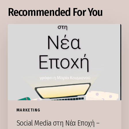
Recommended For You
Social
Media
στη
Νέα
Εποχή
–
γράφει
η
Μαρία
Κουμιανου
MARKETING
Social Media στη Νέα Εποχή –