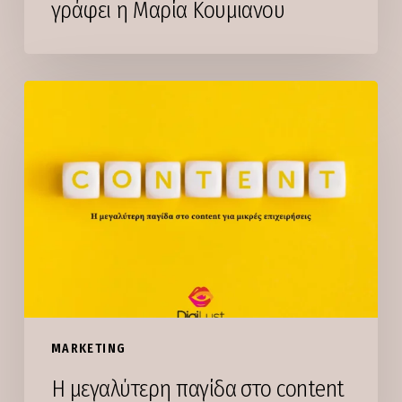
γράφει η Μαρία Κουμιανου
Η
μεγαλύτερη
παγίδα
στο
content
για
μικρές
επιχειρήσεις
MARKETING
Η μεγαλύτερη παγίδα στο content