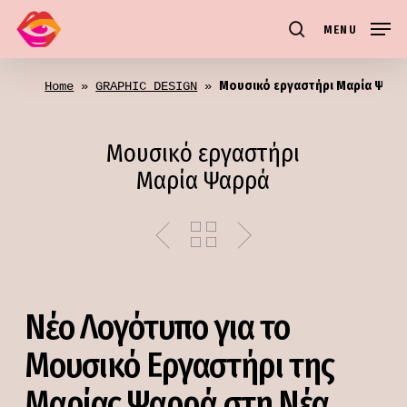
Skip
MENU
to
search
main
Μουσικό εργαστήρι Μαρία Ψαρρ
content
Home
 » 
GRAPHIC DESIGN
 » 
Μουσικό εργαστήρι
Μαρία Ψαρρά
Νέο Λογότυπο για το
Μουσικό Εργαστήρι της
Μαρίας Ψαρρά στη Νέα