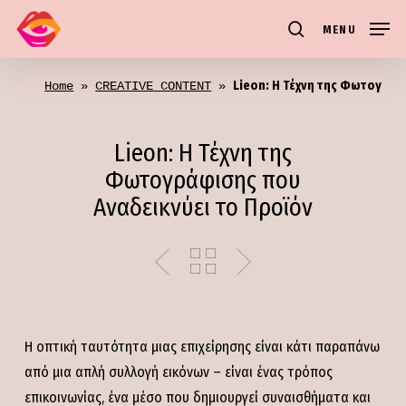
Skip
MENU
to
search
main
Lieon: Η Τέχνη της Φωτογράφ
content
Home
 » 
CREATIVE CONTENT
 » 
Lieon: Η Τέχνη της
Φωτογράφισης που
Αναδεικνύει το Προϊόν
Η οπτική ταυτότητα μιας επιχείρησης είναι κάτι παραπάνω
από μια απλή συλλογή εικόνων – είναι ένας τρόπος
επικοινωνίας, ένα μέσο που δημιουργεί συναισθήματα και