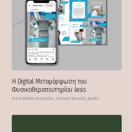
Η Digital Μεταμόρφωση του
Φυσικοθεραπευτηρίου Iasis
#reel #video #creative_content #social_media