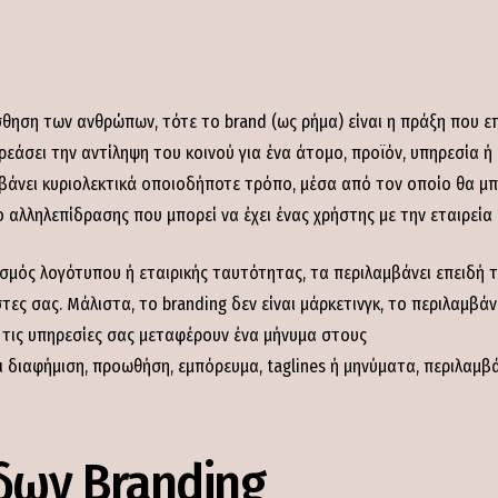
ίσθηση των ανθρώπων, τότε το brand (ως ρήμα) είναι η πράξη που επ
ρεάσει την αντίληψη του κοινού για ένα άτομο, προϊόν, υπηρεσία 
αμβάνει κυριολεκτικά οποιοδήποτε τρόπο, μέσα από τον οποίο θα μ
 αλληλεπίδρασης που μπορεί να έχει ένας χρήστης με την εταιρεία 
ασμός λογότυπου ή εταιρικής ταυτότητας, τα περιλαμβάνει επειδή 
ες σας. Μάλιστα, το branding δεν είναι μάρκετινγκ, το περιλαμβάν
 τις υπηρεσίες σας μεταφέρουν ένα μήνυμα στους
αι διαφήμιση, προωθήση, εμπόρευμα, taglines ή μηνύματα, περιλαμ
δων Branding