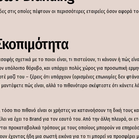
ες στις οποίες πέφτουν οι περισσότερες εταιρείες όσον αφορά το 
Σκοπιμότητα
αφής σχετικά με το ποιοι είναι, τι πιστεύουν, τι κάνουν ή πώς είν
ν υπόλοιπο θόρυβο, και υπάρχει πολύς χώρος για προσωπική ερμηνε
οτέ μαζί του – ξέρεις ότι υπάρχουν (ορισμένες επωνυμίες δεν φτάνο
 μαντέψετε πώς είναι, αλλά το πιθανότερο σκέφτεστε ότι κάνετε λά
 τόσο πιο πιθανό είναι οι χρήστες να κατανοήσουν τη δική τους κα
έλει να έχει το Brand για τον εαυτό του. Από την άλλη πλευρά, οι ετ
νται προκαταβολικά τρόπους με τους οποίους μπορούν να επηρεάσο
ουν έχοντας ήδη μια σωστή εικόνα για το τι μπορεί να προσφέρει μ