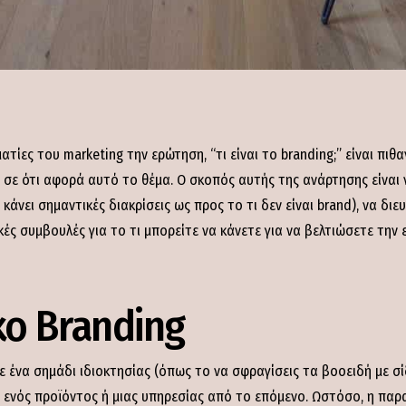
τίες του marketing την ερώτηση, “τι είναι το branding;” είναι πιθ
α σε ότι αφορά αυτό το θέμα. Ο σκοπός αυτής της ανάρτησης είναι
α κάνει σημαντικές διακρίσεις ως προς το τι δεν είναι brand), να δι
κές συμβουλές για το τι μπορείτε να κάνετε για να βελτιώσετε την 
ο Branding
με ένα σημάδι ιδιοκτησίας (όπως το να σφραγίσεις τα βοοειδή με σ
 ενός προϊόντος ή μιας υπηρεσίας από το επόμενο. Ωστόσο, η παρα