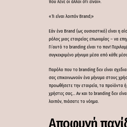
που λένε οι άλλοι ότι είναι».
«Τι είναι λοιπόν Brand;»
Εάν ένα Brand (ως ουσιαστικό) είναι η α
ρόλος μιας εταιρείας επωνυμίας – να επη
Γι’αυτό το branding είναι το παν! Περιλ
συγκεκριμένο μήνυμα μέσα από κάθε μέσο
Παρόλο που το branding δεν είναι σχεδι
σας επικοινωνούν ένα μήνυμα στους χρήστ
προωθήσετε την εταιρεία, τα προϊόντα ή
χρήστες σας… Αν και to branding δεν είν
λοιπόν, πιάσατε το νόημα.
Αποφυγή παγί