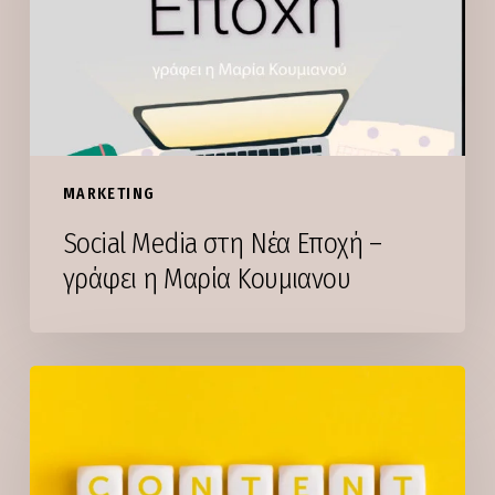
Εποχή
–
γράφει
η
Μαρία
Κουμιανου
MARKETING
Social Media στη Νέα Εποχή –
γράφει η Μαρία Κουμιανου
Η
μεγαλύτερη
παγίδα
στο