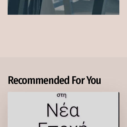
Recommended For You
Social
Media
στη
Νέα