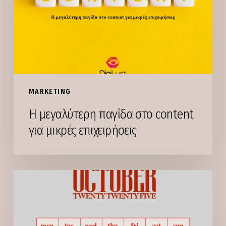
content
για
μικρές
επιχειρήσεις
MARKETING
Η μεγαλύτερη παγίδα στο content
για μικρές επιχειρήσεις
Γιατί
ο
Οκτώβριος
είναι