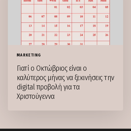
ο
καλύτερος
μήνας
να
ξεκινήσεις
την
digital
MARKETING
προβολή
Γιατί ο Οκτώβριος είναι ο
για
καλύτερος μήνας να ξεκινήσεις την
τα
digital προβολή για τα
Χριστούγεννα
Χριστούγεννα