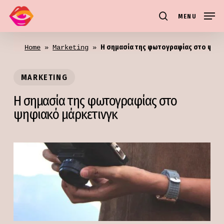
Skip
MENU
to
search
main
Η σημασία της φωτογραφίας στο ψηφι
content
Home
 » 
Marketing
 » 
MARKETING
Η σημασία της φωτογραφίας στο
ψηφιακό μάρκετινγκ