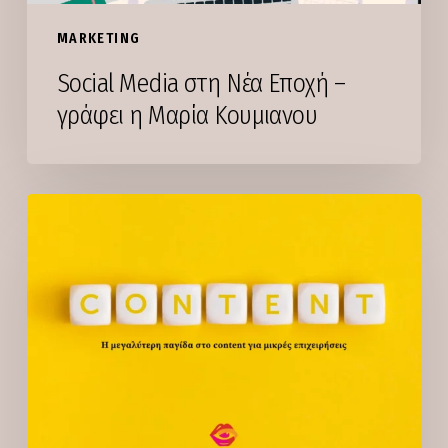
Κουμιανου
MARKETING
Social Media στη Νέα Εποχή –
γράφει η Μαρία Κουμιανου
Η
μεγαλύτερη
παγίδα
στο
content
για
μικρές
επιχειρήσεις