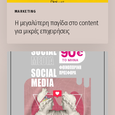
MARKETING
Η μεγαλύτερη παγίδα στο content
για μικρές επιχειρήσεις
Beyond
Social
Media:
Φθινοπωρινή
προσφορά
από
90€