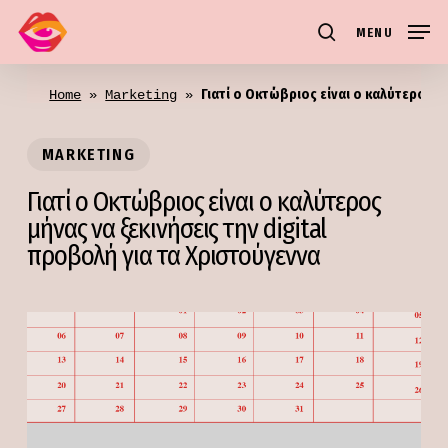
Skip
MENU
to
search
main
Γιατί ο Οκτώβριος είναι ο καλύτερος μ
content
Home
 » 
Marketing
 » 
MARKETING
Γιατί ο Οκτώβριος είναι ο καλύτερος
μήνας να ξεκινήσεις την digital
προβολή για τα Χριστούγεννα